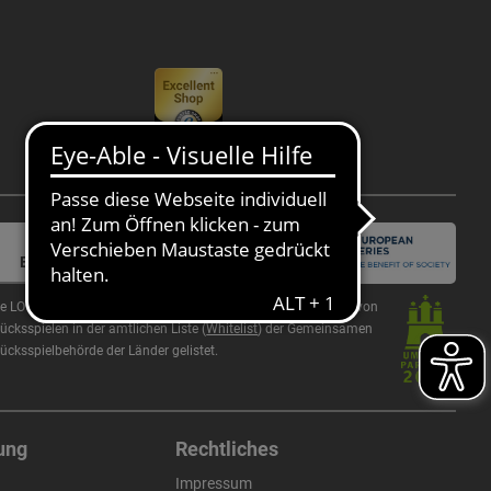
Cookie-
Einstellungen
ie LOTTO Hamburg GmbH ist als zugelassene Veranstalterin von
ücksspielen in der amtlichen Liste (
Whitelist
) der Gemeinsamen
lücksspielbehörde der Länder gelistet.
ung
Rechtliches
Impressum