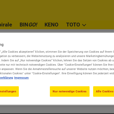
irale
BIN
KENO
TOTO
TOTO 13er Ergebniswette
ABO kündigen
TOTO 6aus45 Auswahlwet
ung
 „Alle Cookies akzeptieren“ klicken, stimmen Sie der Speicherung von Cookies auf Ihrem 
ABO kündig
ation zu verbessern, die Websitenutzung zu analysieren und unsere Marketingbemühunge
. Indem Sie auf „Nur notwendige Cookies“ klicken, lehnen Sie das Setzen von Cookies ab 
ite nur mit technisch notwendigen Cookies. Über "Cookie-Einstellungen" können Sie Ihre i
n Sie selbst Ihr ABO unter der Rubrik "Meine ABOs" kündigen o
n anpassen. Wenn Sie die Annahmestellensuche auf unserer Website nutzen möchten, bes
 unter Kategorie "ABO" und beschreiben Sie, welches ABO beend
nktionalen Cookies" unter "Cookie-Einstellungen". Ihre Einwilligung können Sie jederzeit wid
zerklärung
Impressum
Login zu Meine ABOs
nstellungen
Nur notwendige Cookies
Alle Cookies