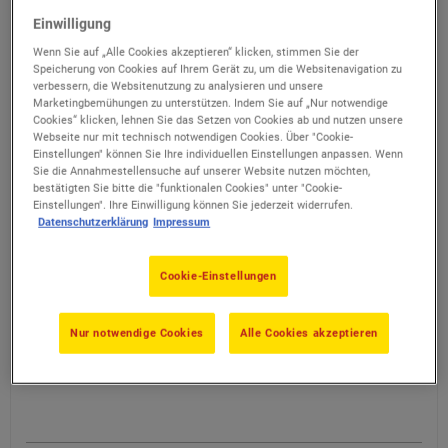
Vergabeinformationssystem und zu den
Einwilligung
Vergabedokumenten
Wenn Sie auf „Alle Cookies akzeptieren“ klicken, stimmen Sie der
Speicherung von Cookies auf Ihrem Gerät zu, um die Websitenavigation zu
verbessern, die Websitenutzung zu analysieren und unsere
Marketingbemühungen zu unterstützen. Indem Sie auf „Nur notwendige
Cookies“ klicken, lehnen Sie das Setzen von Cookies ab und nutzen unsere
VL-250287– Beschaffung und Einführung eines
Webseite nur mit technisch notwendigen Cookies. Über "Cookie-
Dokumentenmanagementsystems (DMS)
Einstellungen" können Sie Ihre individuellen Einstellungen anpassen. Wenn
Sie die Annahmestellensuche auf unserer Website nutzen möchten,
Bekanntmachung
bestätigten Sie bitte die "funktionalen Cookies" unter "Cookie-
Einstellungen". Ihre Einwilligung können Sie jederzeit widerrufen.
Datenschutzerklärung
Impressum
PDF
Informationen zu service.bund.de
Cookie-Einstellungen
Elektronisches Vergabeinformations-System
Nur notwendige Cookies
Alle Cookies akzeptieren
Informationen zum
Vergabeinformationssystem