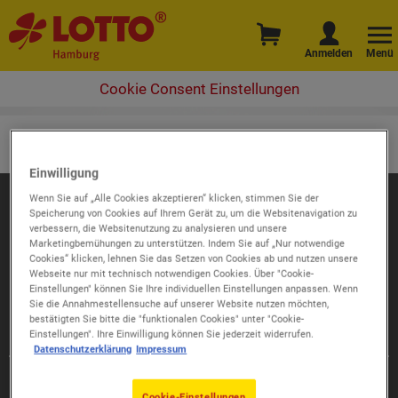
Anmelden
Menü
Cookie Consent Einstellungen
Cookie-Einstellungen
Einwilligung
Wenn Sie auf „Alle Cookies akzeptieren“ klicken, stimmen Sie der
Speicherung von Cookies auf Ihrem Gerät zu, um die Websitenavigation zu
verbessern, die Websitenutzung zu analysieren und unsere
Marketingbemühungen zu unterstützen. Indem Sie auf „Nur notwendige
Cookies“ klicken, lehnen Sie das Setzen von Cookies ab und nutzen unsere
Webseite nur mit technisch notwendigen Cookies. Über "Cookie-
Einstellungen" können Sie Ihre individuellen Einstellungen anpassen. Wenn
Sie die Annahmestellensuche auf unserer Website nutzen möchten,
bestätigten Sie bitte die "funktionalen Cookies" unter "Cookie-
Einstellungen". Ihre Einwilligung können Sie jederzeit widerrufen.
Datenschutzerklärung
Impressum
Kundenservice
040 63205-210
Mo. - Fr. 6:00 - 18:30 Uhr • Sa. 8:00 - 14:00 Uhr
Cookie-Einstellungen