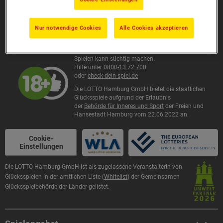
Kontaktformular
Besuchszeiten:
Mo. - Do. 8:00 - 17:00 Uhr • Fr. 8:00 - 14:30 Uhr
Nur notwendige Cookies
Alle Cookies akzeptieren
Teilnahme ab 18 Jahren!
Spielen kann süchtig machen.
Hilfe unter
0800-13 72 700
oder
check-dein-spiel.de
Die LOTTO Hamburg GmbH bietet die staatlichen
Glücksspiele aufgrund der Erlaubnis
der
Behörde für Inneres und Sport
der Freien und
Hansestadt Hamburg vom 22.06.2022 an.
Cookie-
Einstellungen
Die LOTTO Hamburg GmbH ist als zugelassene Veranstalterin von
Glücksspielen in der amtlichen Liste (
Whitelist
) der Gemeinsamen
Glücksspielbehörde der Länder gelistet.