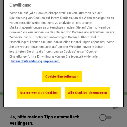
Einwilligung
1
15
21
45
56
66
Wenn Sie auf „Alle Cookies akzeptieren“ klicken, stimmen Sie der
5
23
35
46
73
Speicherung von Cookies auf Ihrem Gerät zu, um die Websitenavigation zu
verbessern, die Websitenutzung zu analysieren und unsere
13
30
36
51
65
Marketingbemühungen zu unterstützen. Indem Sie auf „Nur notwendige
11
26
44
59
69
Cookies“ klicken, lehnen Sie das Setzen von Cookies ab und nutzen unsere
Webseite nur mit technisch notwendigen Cookies. Über "Cookie-
6
28
41
57
75
Einstellungen" können Sie Ihre individuellen Einstellungen anpassen. Wenn
Sie die Annahmestellensuche auf unserer Website nutzen möchten,
Losnummer
:
18673
bestätigten Sie bitte die "funktionalen Cookies" unter "Cookie-
Serie
:
9460
Einstellungen". Ihre Einwilligung können Sie jederzeit widerrufen.
Datenschutzerklärung
Impressum
Aktualisieren
Cookie-Einstellungen
+ Los
Nur notwendige Cookies
Alle Cookies akzeptieren
ABO abgeben
Ja, bitte meinen Tipp automatisch
verlängern.