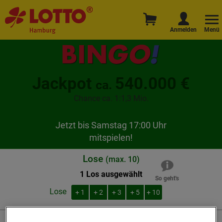
Anmelden
Menü
Jackpot
540.000 €
ca.
Chance ca. 1:1,3 Mio.
Jetzt bis
Samstag 17:00 Uhr
mitspielen!
Lose
(
max.
10
)
1 Los ausgewählt
So geht's
Lose
+
1
+
2
+
3
+
5
+
10