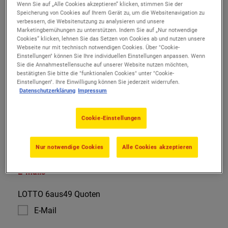
Wenn Sie Benachrichtigungen auf Ihr Mobiltelefon
Wenn Sie auf „Alle Cookies akzeptieren“ klicken, stimmen Sie der
Speicherung von Cookies auf Ihrem Gerät zu, um die Websitenavigation zu
erhalten möchten, geben Sie bitte eine
verbessern, die Websitenutzung zu analysieren und unsere
Mobiltelefonnummer an.
Marketingbemühungen zu unterstützen. Indem Sie auf „Nur notwendige
Cookies“ klicken, lehnen Sie das Setzen von Cookies ab und nutzen unsere
E-Mail
Webseite nur mit technisch notwendigen Cookies. Über "Cookie-
Einstellungen" können Sie Ihre individuellen Einstellungen anpassen. Wenn
Sie die Annahmestellensuche auf unserer Website nutzen möchten,
bestätigten Sie bitte die "funktionalen Cookies" unter "Cookie-
Einstellungen". Ihre Einwilligung können Sie jederzeit widerrufen.
Mobilfunknummer
Datenschutzerklärung
Impressum
Cookie-Einstellungen
Nur notwendige Cookies
Alle Cookies akzeptieren
E-Mails
LOTTO 6aus49 Quoten
E-Mail