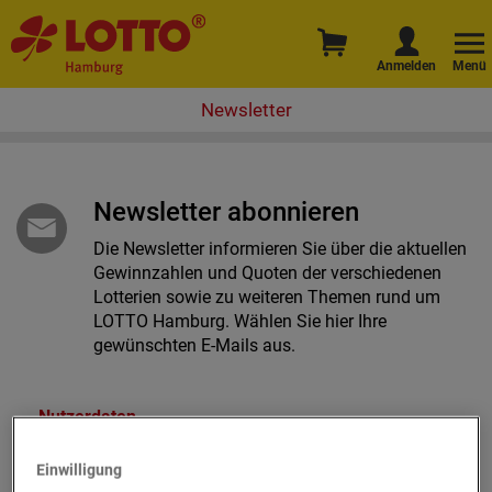
Anmelden
Menü
Newsletter
Newsletter abonnieren
Die Newsletter informieren Sie über die aktuellen
Gewinnzahlen und Quoten der verschiedenen
Lotterien sowie zu weiteren Themen rund um
LOTTO Hamburg. Wählen Sie hier Ihre
gewünschten E-Mails aus.
Nutzerdaten
Wenn Sie einen Newsletter per E-Mail erhalten
Einwilligung
möchten, geben Sie bitte eine E-Mail-Adresse ein.