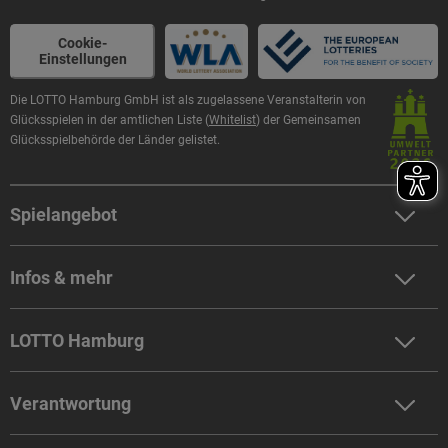
Cookie-
Einstellungen
Die LOTTO Hamburg GmbH ist als zugelassene Veranstalterin von
Glücksspielen in der amtlichen Liste (
Whitelist
) der Gemeinsamen
Glücksspielbehörde der Länder gelistet.
Spielangebot
LOTTO 6aus49 spielen
Infos & mehr
Eurojackpot spielen
GlücksSpirale spielen
Zahlen & Quoten
KENO spielen
LOTTO Hamburg
Gewinnprüfung
BINGO! spielen
Newsletter
Unternehmen
Spielerklärungen
Hilfe / FAQ
Verantwortung
Presse
ABO
Kundenkarte
Sportförderung
Spielerschutz