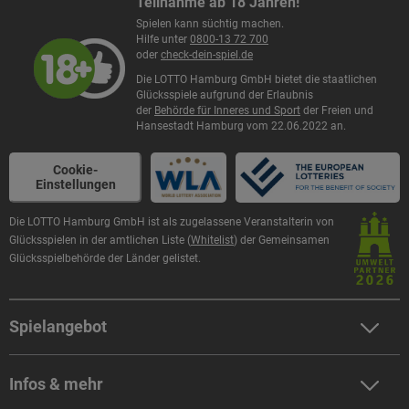
Teilnahme ab 18 Jahren!
Spielen kann süchtig machen.
Hilfe unter
0800-13 72 700
oder
check-dein-spiel.de
Die LOTTO Hamburg GmbH bietet die staatlichen
Glücksspiele aufgrund der Erlaubnis
der
Behörde für Inneres und Sport
der Freien und
Hansestadt Hamburg vom 22.06.2022 an.
Cookie-
Einstellungen
Die LOTTO Hamburg GmbH ist als zugelassene Veranstalterin von
Glücksspielen in der amtlichen Liste (
Whitelist
) der Gemeinsamen
Glücksspielbehörde der Länder gelistet.
Spielangebot
LOTTO 6aus49 spielen
Infos & mehr
Eurojackpot spielen