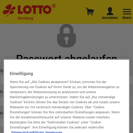
Anmelden
Menü
Passwort abgelaufen
Spielername
:
Einwilligung
Wenn Sie auf „Alle Cookies akzeptieren“ klicken, stimmen Sie der
Speicherung von Cookies auf Ihrem Gerät zu, um die Websitenavigation zu
Passwort (alt)
:
verbessern, die Websitenutzung zu analysieren und unsere
Marketingbemühungen zu unterstützen. Indem Sie auf „Nur notwendige
Cookies“ klicken, lehnen Sie das Setzen von Cookies ab und nutzen unsere
Webseite nur mit technisch notwendigen Cookies. Über "Cookie-
Einstellungen" können Sie Ihre individuellen Einstellungen anpassen. Wenn
Passwort (neu)
:
Sie die Annahmestellensuche auf unserer Website nutzen möchten,
bestätigten Sie bitte die "funktionalen Cookies" unter "Cookie-
Einstellungen". Ihre Einwilligung können Sie jederzeit widerrufen.
Datenschutzerklärung
Impressum