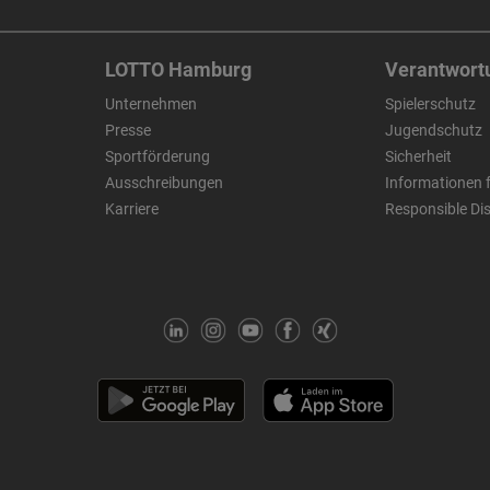
LOTTO Hamburg
Verantwort
Unternehmen
Spielerschutz
Presse
Jugendschutz
Sportförderung
Sicherheit
Ausschreibungen
Informationen 
Karriere
Responsible Di