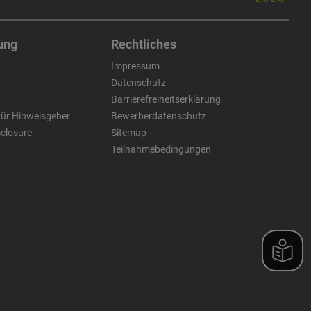
ung
Rechtliches
Impressum
Datenschutz
Barrierefreiheitserklärung
für Hinweisgeber
Bewerberdatenschutz
sclosure
Sitemap
Teilnahmebedingungen