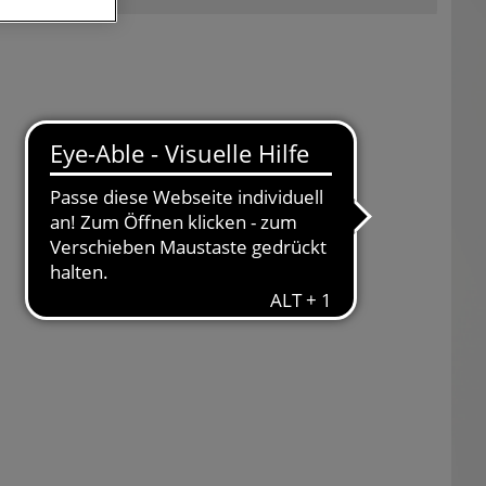
 die letzte Endziffer Ihrer Losnummer mit der
Ziehung eine 7-stellige Gewinnzahl für Spiel77
nen. Bei sieben richtigen Endziffern können Sie
ffern in der richtigen Reihenfolge mit der gezogenen
pots in Millionenhöhe gewinnen.
en:
1.777.777 €
tische Quote)
. 177.777 €*
77.777 €
7.777 €
777 €
77 €
17 €
5 €
ritten von 100.000 €. Millionen-Jackpots möglich.
geschüttet.
zen
bzw. online die Schaltfläche Spiel77 aktivieren.