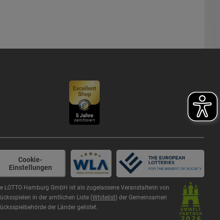
ereitgestellt.
ndet in deren Räumlichkeiten in der Ferdinand-
 deren Räumlichkeiten in der Rosenstraße 5-9 in
Cookie-
Einstellungen
ie LOTTO Hamburg GmbH ist als zugelassene Veranstalterin von
ücksspielen in der amtlichen Liste (
Whitelist
) der Gemeinsamen
lücksspielbehörde der Länder gelistet.