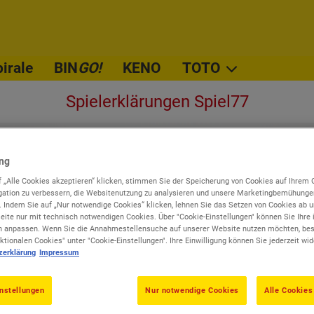
irale
BIN
KENO
TOTO
TOTO 13er Ergebniswette
Spielerklärungen Spiel77
TOTO 6aus45 Auswahlwet
ung
 „Alle Cookies akzeptieren“ klicken, stimmen Sie der Speicherung von Cookies auf Ihrem 
ation zu verbessern, die Websitenutzung zu analysieren und unsere Marketingbemühunge
. Indem Sie auf „Nur notwendige Cookies“ klicken, lehnen Sie das Setzen von Cookies ab 
ite nur mit technisch notwendigen Cookies. Über "Cookie-Einstellungen" können Sie Ihre i
n anpassen. Wenn Sie die Annahmestellensuche auf unserer Website nutzen möchten, bes
nktionalen Cookies" unter "Cookie-Einstellungen". Ihre Einwilligung können Sie jederzeit wid
zerklärung
Impressum
nstellungen
Nur notwendige Cookies
Alle Cookies
st eine Endziffernlotterie, die Sie in Kombination mit LOTTO 6a
und Gewinne
önnen.
Sie finden Ihre Zahlen für Spiel77
bei der Losnummer und