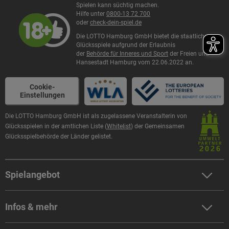
Spielen kann süchtig machen.
Hilfe unter
0800-13 72 700
oder
check-dein-spiel.de
Die LOTTO Hamburg GmbH bietet die staatlichen
Glücksspiele aufgrund der Erlaubnis
der
Behörde für Inneres und Sport
der Freien und
Hansestadt Hamburg vom 22.06.2022 an.
Cookie-
Einstellungen
Die LOTTO Hamburg GmbH ist als zugelassene Veranstalterin von
Glücksspielen in der amtlichen Liste (
Whitelist
) der Gemeinsamen
Glücksspielbehörde der Länder gelistet.
Spielangebot
LOTTO 6aus49 spielen
Infos & mehr
Eurojackpot spielen
GlücksSpirale spielen
Zahlen & Quoten