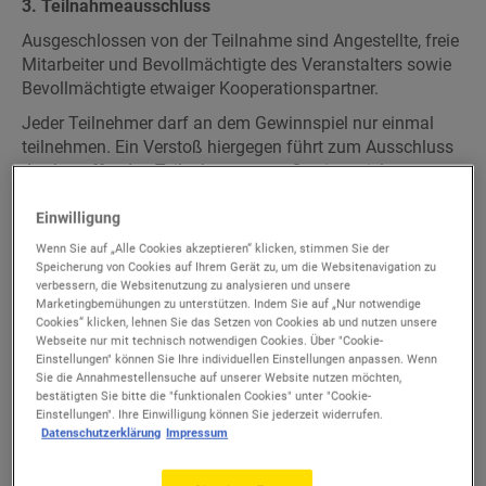
3. Teilnahmeausschluss
Ausgeschlossen von der Teilnahme sind Angestellte, freie
Mitarbeiter und Bevollmächtigte des Veranstalters sowie
Bevollmächtigte etwaiger Kooperationspartner.
Jeder Teilnehmer darf an dem Gewinnspiel nur einmal
teilnehmen. Ein Verstoß hiergegen führt zum Ausschluss
des betreffenden Teilnehmers vom Gewinnspiel.
Ausgeschlossen werden auch Teilnehmer, die sich
Einwilligung
unerlaubter Hilfsmittel bedienen, in sonstiger Weise
Wenn Sie auf „Alle Cookies akzeptieren“ klicken, stimmen Sie der
versuchen, das Gewinnspiel zu manipulieren oder gegen
Speicherung von Cookies auf Ihrem Gerät zu, um die Websitenavigation zu
diese Teilnahmebedingungen verstoßen. Der Veranstalter
verbessern, die Websitenutzung zu analysieren und unsere
behält sich vor, in diesen Fällen auch nachträglich
Marketingbemühungen zu unterstützen. Indem Sie auf „Nur notwendige
Cookies“ klicken, lehnen Sie das Setzen von Cookies ab und nutzen unsere
Gewinne abzuerkennen und zurückzufordern.
Webseite nur mit technisch notwendigen Cookies. Über "Cookie-
Einstellungen" können Sie Ihre individuellen Einstellungen anpassen. Wenn
Sie die Annahmestellensuche auf unserer Website nutzen möchten,
4. Inhalt des Gewinnspiels, Gewinnplan und
bestätigten Sie bitte die "funktionalen Cookies" unter "Cookie-
Einstellungen". Ihre Einwilligung können Sie jederzeit widerrufen.
Gewinnermittlung
Datenschutzerklärung
Impressum
Die Teilnahme am Gewinnspiel erfolgt durch das
öffentliche Kommentieren unter dem Gewinnspielbeitrag