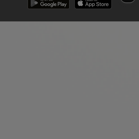
2014
Bewerberdatenschutz
Sitemap
► Es wird seitens des Unternehmens erstmalig ein für
mobile Endgeräte optimierter Webshop angeboten
Teilnahmebedingungen
2013
► Die Superzahl ersetzt bei LOTTO 6aus49 die
Zusatzzahl und wird entscheidend für alle
Gewinnklassen; gleichzeitig wird die Gewinnklasse IX für
„2 Richtige plus Superzahl“ eingeführt
► Die Ziehung von LOTTO 6aus49 wird auf
lotto.de
live
im Internet übertragen
2012
► Inkraftreten des 1.
Glücksspieländerungsstaatsvertrages (GlüStv.)
► Das Spielen im Internet wird wieder zugelassen
► Verkaufsstart, der in 17 Ländern Europas spielbaren