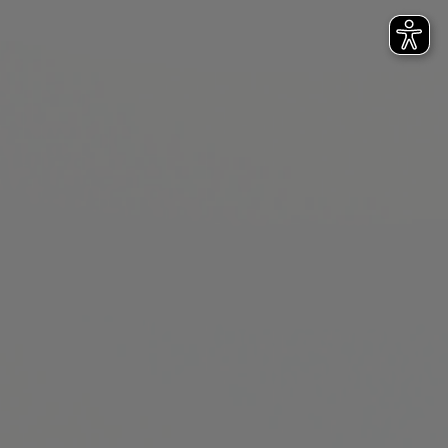
► Losbrieflotterien | Rubbellose kommen bei LOTTO
Hamburg in den Verkauf
1985
► Einführung des Jackpot-Verfahrens, Aufhebung der
Höchstgewinnbeschränkung
1982
► Einführung einer LOTTO-Mittwochsziehung mit der
Spielformel 7 aus 38 (bis 1986)
1981
► Anhebung des Höchstgewinns von 1,5 auf 3,0 Mio. DM
1975
► Die Zusatzlotterie Spiel77 wird am 4. Januar 1975
eingeführt