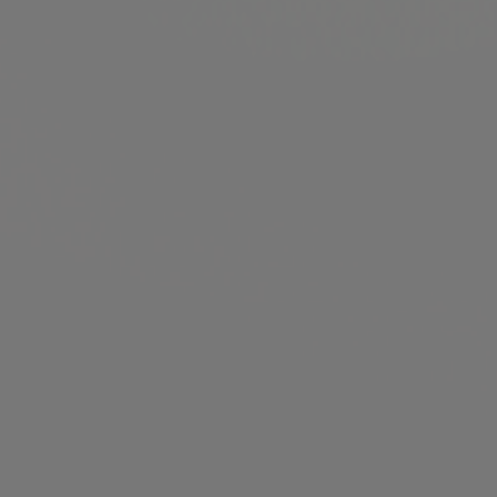
► Generelles Verbot von Glücksspiel im Internet
2007
► Start der LOTTO-IDENT-CARD für
legitimationspflichtige Spiele wie ODDSET und TOTO.
KENO folgt ein Jahr später
2005
► Einführung der Lotterie KENO in Hamburg
2002
► Einführung BIN
GO!
die Umwelt-Lotterie in Hamburg
2000
► Verknüpfung von Mittwochs- und Samstagsziehung
im LOTTO 6aus49. Beide Ziehungstage können über