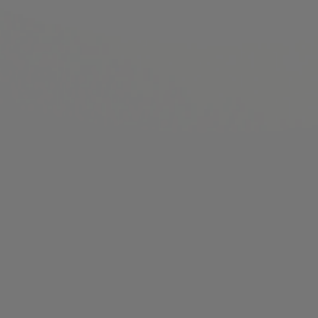
einen Spielschein gespielt werden
1999
► Einführung von ODDSET Die Sportwette
1997
► Umstellung der Spielschein-Verarbeitung von
manuellem auf elektronischen Betrieb
► Eröffnung Hamburgs kleinster LOTTO-Annahmestelle
"die LOTTO-Klappe" auf dem Hamburger Rathausmarkt
1991
► Eine neue Zusatzlotterie kommt mit SUPER6
dazu
► Einführung der Superzahl bei LOTTO 6aus49
1987