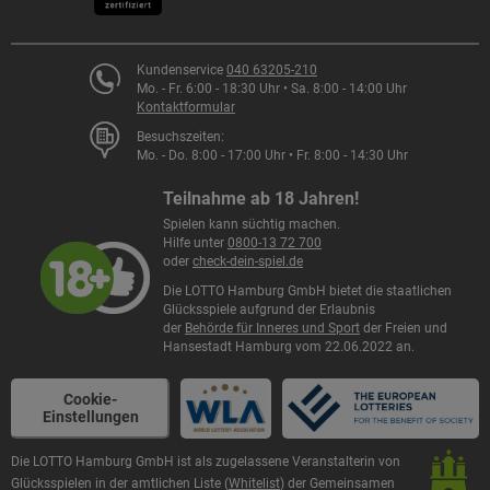
► Einführung Variolose der GlücksSpirale
TOTO 6aus45 Auswahlwette
mit den Zusatzlotterien
LOTTO Hamburg GmbH, Arbeitnehmervertreter:
Spiel77 und SUPER6
Markus Bauer
2023
Kundenservice
040 63205-210
TOTO 13er Ergebniswette
mit den Zusatzlotterien
Mo. - Fr. 6:00 - 18:30 Uhr • Sa. 8:00 - 14:00 Uhr
► Erhöhung Maximaljackpot bei LOTTO 6aus49 von 45
Kontaktformular
LOTTO Hamburg GmbH, Arbeitnehmervertreter:
Spiel77 und SUPER6
Mio. auf 50 Mio. Euro
Detlef Uhl
Besuchszeiten:
Mo. - Do. 8:00 - 17:00 Uhr • Fr. 8:00 - 14:30 Uhr
Rund 35% der Spieleinsätze fließen bei LOTTO
Exklusiv in den LOTTO-Annahmestellen spielbares
Hamburg zurück an das Gemeinwohl.
Stand 28.01.2026
2022
Teilnahme ab 18 Jahren!
Produkt:
Der größte Teil erreicht die Stadt Hamburg über
► Einführung einer zweiten Ziehung von Eurojackpot am
Spielen kann süchtig machen.
Konzessionsabgaben und die Lotteriesteuer.
Rubbellose
Dienstag jeder Woche
Hilfe unter
0800-13 72 700
oder
check-dein-spiel.de
► Erhöhung Maximaljackpot bei Eurojackpot von 90 Mio.
Zudem gehen sog. Zweckabgaben an
Die LOTTO Hamburg GmbH bietet die staatlichen
auf 120 Mio. Euro
gemeinnützige Destinatäre der Lotterien GlücksSpirale
Glücksspiele aufgrund der Erlaubnis
und BINGO!, die damit viele Projekte in den Bereichen
der
Behörde für Inneres und Sport
der Freien und
Hansestadt Hamburg vom 22.06.2022 an.
Sport, Denkmalschutz, Umwelt und Soziales fördern.
2021
► Implementierung eines neuen Zentralsystems und
Ca. 50% der Spieleinsätze sind für die großen
Cookie-
Neugestaltung des Webshops
Einstellungen
und kleinen Gewinne der Tipperinnen und Tipper
vorbehalten. Das ist unser LOTTO-Prinzip!
► Inkraftreten des 3.
Die LOTTO Hamburg GmbH ist als zugelassene Veranstalterin von
Glücksspieländerungsstaatsvertrages (GlüStv.)
Glücksspielen in der amtlichen Liste (
Whitelist
) der Gemeinsamen