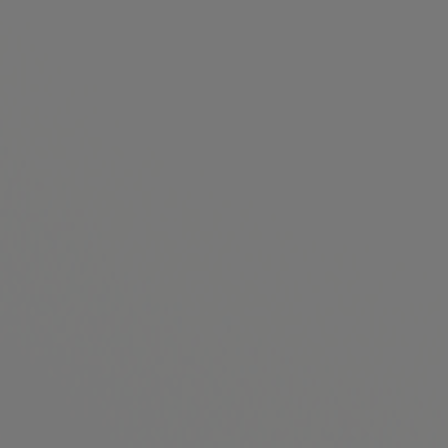
Lotterie Eurojackpot, in Hamburg
2010
► LOTTO-Spenden-Tipp anlässlich der EUROPEAN
COMPANY SPORT GAMES 2011 in Hamburg
► Erstmals ist es möglich mittels einer Wincheck-App
(Betriebssystem iOS), Spielquittungen mobil zu prüfen
2009
► Vermittlung der Pferdewette TRALOPPO
► Die LOTTO Hamburg Trophy wird auf der Derbywoche
in Hamburg Horn gelaufen und seitdem regelmäßig
ausgetragen
2008
► Inkraftreten des Glücksspielstaatsvertrages (GlüStv.)
► Durchführung der Lotterie EXTRA:LOTTO